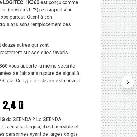
le
LOGITECH K360
est conçu comme
eint (environ 20 %) par rapport à un
isse partout. Quant à son
trois ans sans remplacement des
t douze autres qui sont
ectement sur ses sites favoris.
K360 vous apporte la même sécurité
données se fait sans rupture de signal à
28 bits. Ce
type de clavier
est couvert
 2,4 G
4 G
de SEENDA ? Le SEENDA
râce à sa largeur, il est agréable et
es personnes ayant de larges doigts.